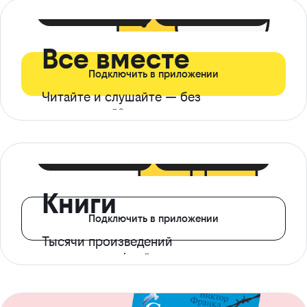
399 ₽ в мес
21 ₽ в день
Все вместе
Подключить в приложении
Читайте и слушайте — без
ограничений*
299 ₽ в мес
14 ₽ в день
Книги
Подключить в приложении
Тысячи произведений
с доступом офлайн