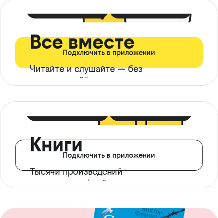
399 ₽ в мес
21 ₽ в день
Все вместе
Подключить в приложении
Читайте и слушайте — без
ограничений*
299 ₽ в мес
14 ₽ в день
Книги
Подключить в приложении
Тысячи произведений
с доступом офлайн