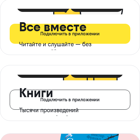
399 ₽ в мес
21 ₽ в день
Все вместе
Подключить в приложении
Читайте и слушайте — без
ограничений*
299 ₽ в мес
14 ₽ в день
Книги
Подключить в приложении
Тысячи произведений
с доступом офлайн