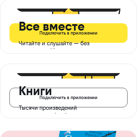
399 ₽ в мес
21 ₽ в день
Все вместе
Подключить в приложении
Читайте и слушайте — без
ограничений*
299 ₽ в мес
14 ₽ в день
Книги
Подключить в приложении
Тысячи произведений
с доступом офлайн