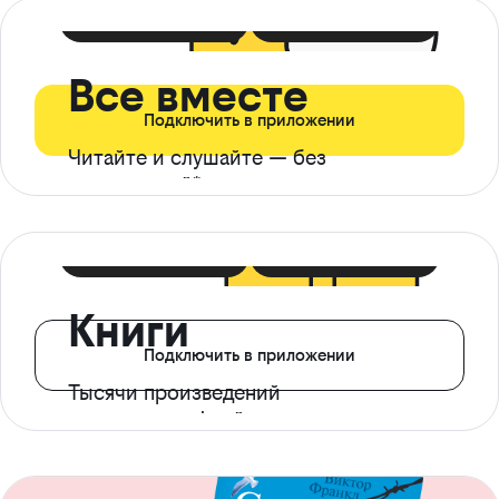
399 ₽ в мес
21 ₽ в день
Все вместе
Подключить в приложении
Читайте и слушайте — без
ограничений*
299 ₽ в мес
14 ₽ в день
Книги
Подключить в приложении
Тысячи произведений
с доступом офлайн