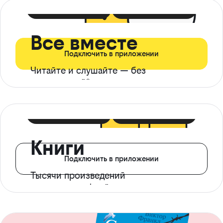
399 ₽ в мес
21 ₽ в день
Все вместе
Подключить в приложении
Читайте и слушайте — без
ограничений*
299 ₽ в мес
14 ₽ в день
Книги
Подключить в приложении
Тысячи произведений
с доступом офлайн