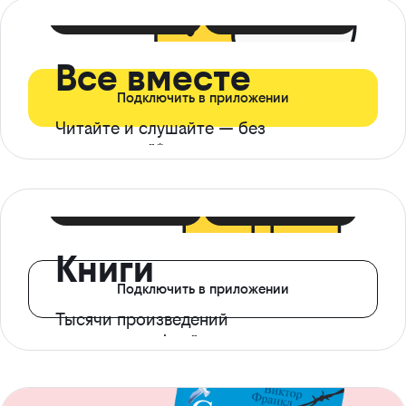
399 ₽ в мес
21 ₽ в день
Все вместе
Подключить в приложении
Читайте и слушайте — без
ограничений*
299 ₽ в мес
14 ₽ в день
Книги
Подключить в приложении
Тысячи произведений
с доступом офлайн