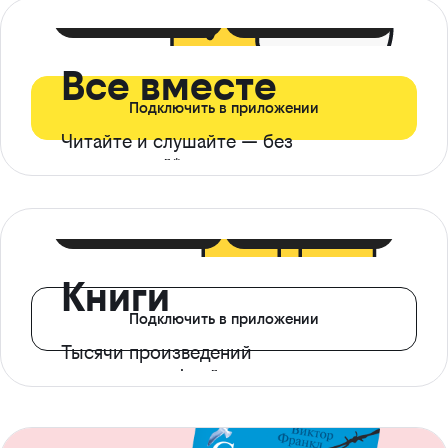
399 ₽ в мес
21 ₽ в день
Все вместе
Подключить в приложении
Читайте и слушайте — без
ограничений*
299 ₽ в мес
14 ₽ в день
Книги
Подключить в приложении
Тысячи произведений
с доступом офлайн