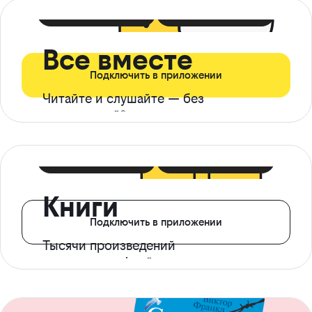
399 ₽ в мес
21 ₽ в день
Все вместе
Подключить в приложении
Читайте и слушайте — без
ограничений*
299 ₽ в мес
14 ₽ в день
Книги
Подключить в приложении
Тысячи произведений
с доступом офлайн