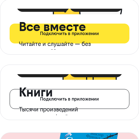
399 ₽ в мес
21 ₽ в день
Все вместе
Подключить в приложении
Читайте и слушайте — без
ограничений*
299 ₽ в мес
14 ₽ в день
Книги
Подключить в приложении
Тысячи произведений
с доступом офлайн