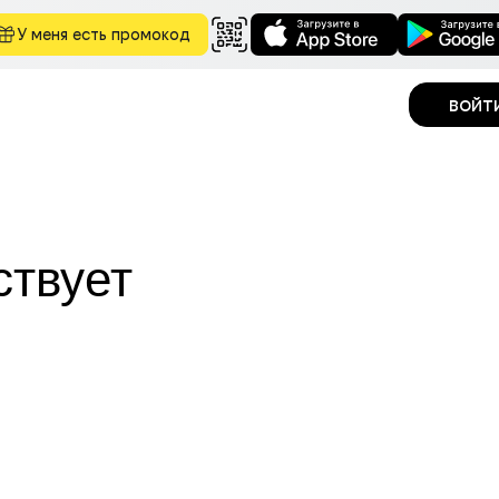
У меня есть промокод
войт
ствует