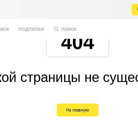
иги
подписки
поиск
404
кой страницы не суще
На главную