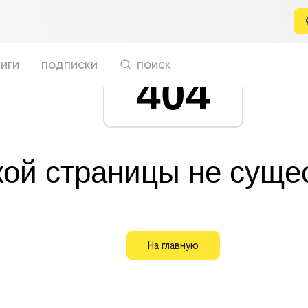
иги
подписки
поиск
404
кой страницы не суще
На главную