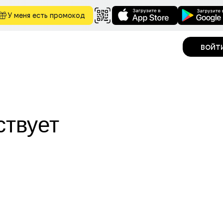
У меня есть промокод
войт
ствует