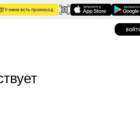
У меня есть промокод
войт
ствует