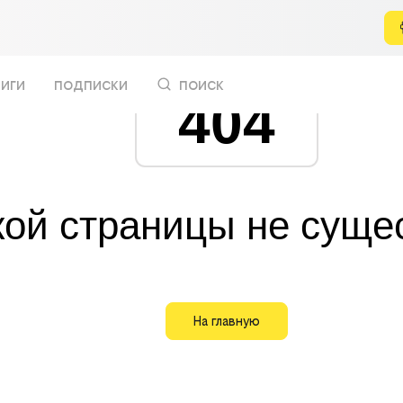
иги
подписки
поиск
404
кой страницы не суще
На главную