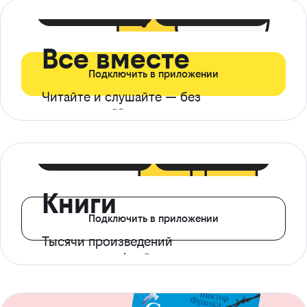
399 ₽ в мес
21 ₽ в день
Все вместе
Подключить в приложении
Читайте и слушайте — без
ограничений*
299 ₽ в мес
14 ₽ в день
Книги
Подключить в приложении
Тысячи произведений
с доступом офлайн