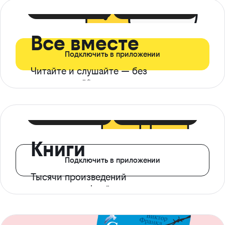
399 ₽ в мес
21 ₽ в день
Все вместе
Подключить в приложении
Читайте и слушайте — без
ограничений*
299 ₽ в мес
14 ₽ в день
Книги
Подключить в приложении
Тысячи произведений
с доступом офлайн