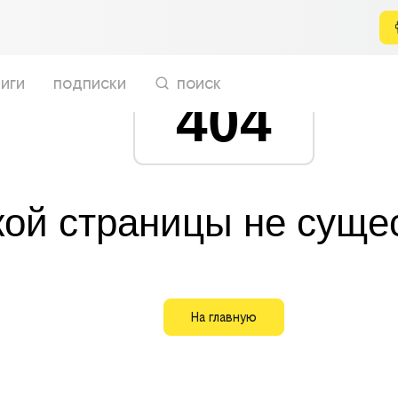
иги
подписки
поиск
404
кой страницы не суще
На главную