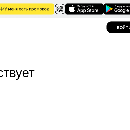
У меня есть промокод
войт
ствует