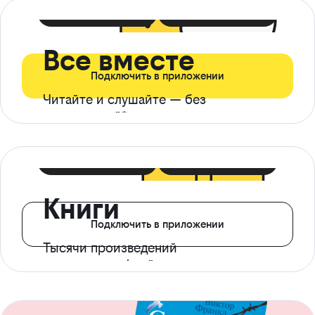
399 ₽ в мес
21 ₽ в день
Все вместе
Подключить в приложении
Читайте и слушайте — без
ограничений*
299 ₽ в мес
14 ₽ в день
Книги
Подключить в приложении
Тысячи произведений
с доступом офлайн