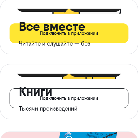
399 ₽ в мес
21 ₽ в день
Все вместе
Подключить в приложении
Читайте и слушайте — без
ограничений*
299 ₽ в мес
14 ₽ в день
Книги
Подключить в приложении
Тысячи произведений
с доступом офлайн