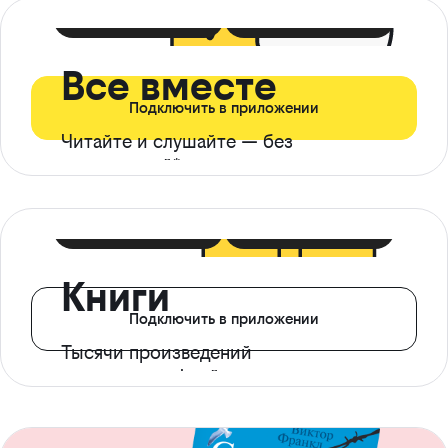
399 ₽ в мес
21 ₽ в день
Все вместе
Подключить в приложении
Читайте и слушайте — без
ограничений*
299 ₽ в мес
14 ₽ в день
Книги
Подключить в приложении
Тысячи произведений
с доступом офлайн