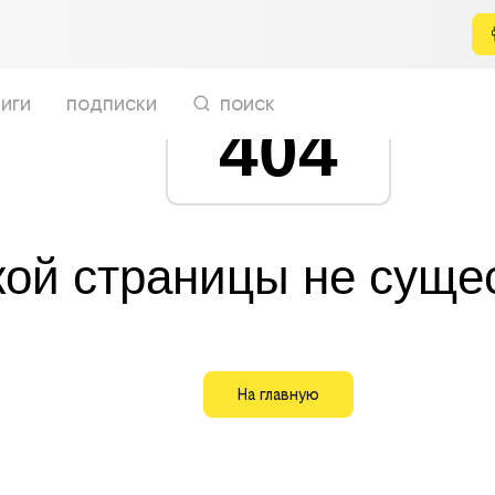
иги
подписки
поиск
404
кой страницы не суще
На главную