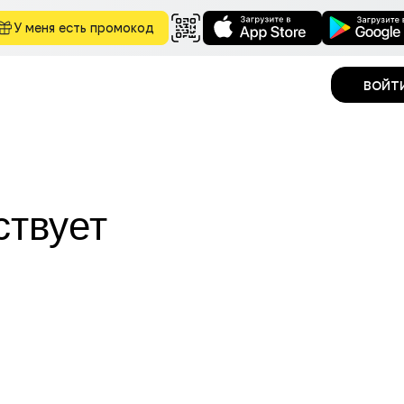
У меня есть промокод
войт
ствует