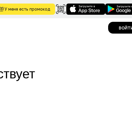
У меня есть промокод
войт
ствует