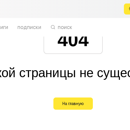
иги
подписки
поиск
404
кой страницы не суще
На главную