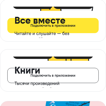
399 ₽ в мес
21 ₽ в день
Все вместе
Подключить в приложении
Читайте и слушайте — без
ограничений*
299 ₽ в мес
14 ₽ в день
Книги
Подключить в приложении
Тысячи произведений
с доступом офлайн