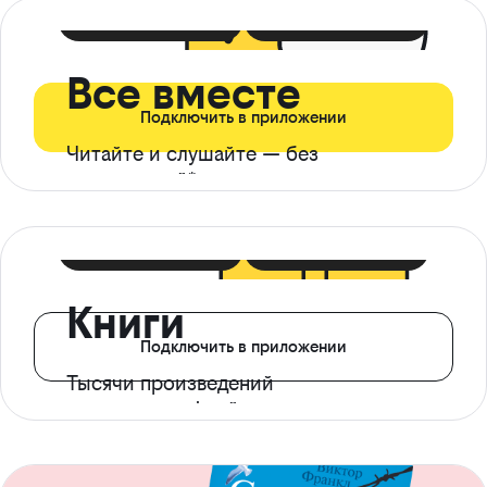
399 ₽ в мес
21 ₽ в день
Все вместе
Подключить в приложении
Читайте и слушайте — без
ограничений*
299 ₽ в мес
14 ₽ в день
Книги
Подключить в приложении
Тысячи произведений
с доступом офлайн