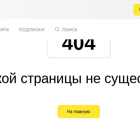
иги
подписки
поиск
404
кой страницы не суще
На главную