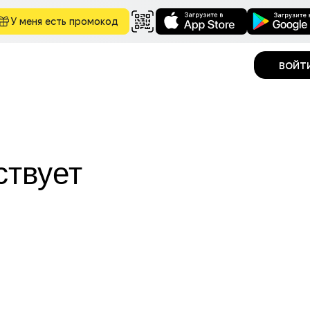
У меня есть промокод
войт
ствует