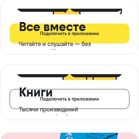
399 ₽ в мес
21 ₽ в день
Все вместе
Подключить в приложении
Читайте и слушайте — без
ограничений*
299 ₽ в мес
14 ₽ в день
Книги
Подключить в приложении
Тысячи произведений
с доступом офлайн