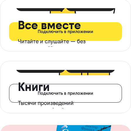
399 ₽ в мес
21 ₽ в день
Все вместе
Подключить в приложении
Читайте и слушайте — без
ограничений*
299 ₽ в мес
14 ₽ в день
Книги
Подключить в приложении
Тысячи произведений
с доступом офлайн