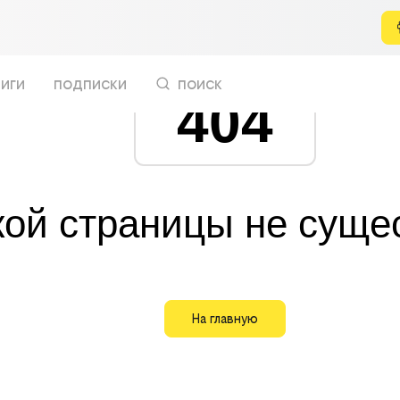
иги
подписки
поиск
404
кой страницы не суще
На главную