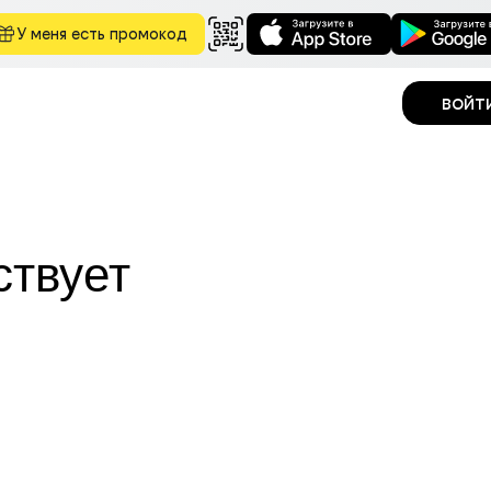
У меня есть промокод
войт
ствует