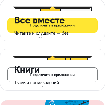
399 ₽ в мес
21 ₽ в день
Все вместе
Подключить в приложении
Читайте и слушайте — без
ограничений*
299 ₽ в мес
14 ₽ в день
Книги
Подключить в приложении
Тысячи произведений
с доступом офлайн