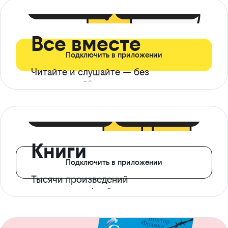
399 ₽ в мес
21 ₽ в день
Все вместе
Подключить в приложении
Читайте и слушайте — без
ограничений*
299 ₽ в мес
14 ₽ в день
Книги
Подключить в приложении
Тысячи произведений
с доступом офлайн