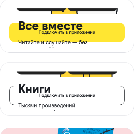
399 ₽ в мес
21 ₽ в день
Все вместе
Подключить в приложении
Читайте и слушайте — без
ограничений*
299 ₽ в мес
14 ₽ в день
Книги
Подключить в приложении
Тысячи произведений
с доступом офлайн