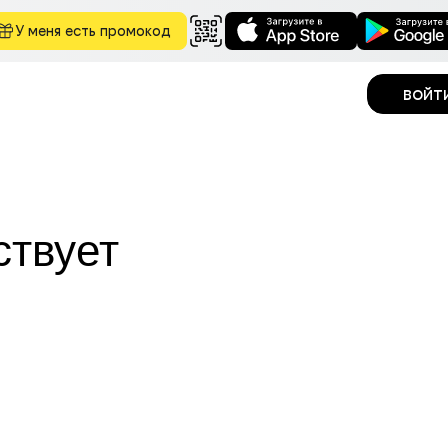
У меня есть промокод
войт
ствует