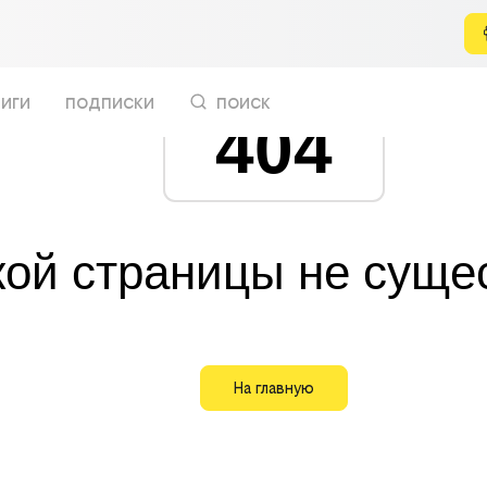
иги
подписки
поиск
404
кой страницы не суще
На главную