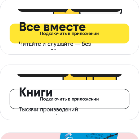
399 ₽ в мес
21 ₽ в день
Все вместе
Подключить в приложении
Читайте и слушайте — без
ограничений*
299 ₽ в мес
14 ₽ в день
Книги
Подключить в приложении
Тысячи произведений
с доступом офлайн