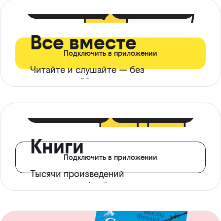
399 ₽ в мес
21 ₽ в день
Все вместе
Подключить в приложении
Читайте и слушайте — без
ограничений*
299 ₽ в мес
14 ₽ в день
Книги
Подключить в приложении
Тысячи произведений
с доступом офлайн