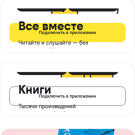
399 ₽ в мес
21 ₽ в день
Все вместе
Подключить в приложении
Читайте и слушайте — без
ограничений*
299 ₽ в мес
14 ₽ в день
Книги
Подключить в приложении
Тысячи произведений
с доступом офлайн