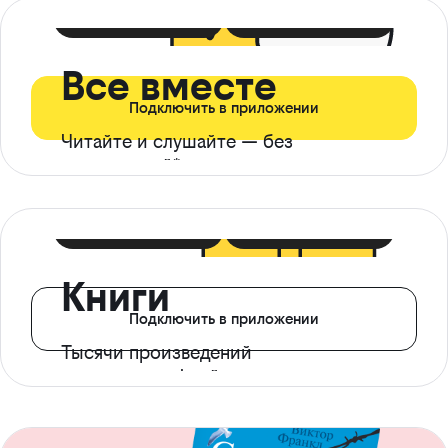
399 ₽ в мес
21 ₽ в день
Все вместе
Подключить в приложении
Читайте и слушайте — без
ограничений*
299 ₽ в мес
14 ₽ в день
Книги
Подключить в приложении
Тысячи произведений
с доступом офлайн