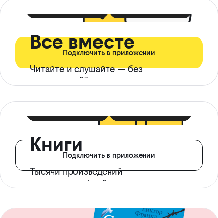
399 ₽ в мес
21 ₽ в день
Все вместе
Подключить в приложении
Читайте и слушайте — без
ограничений*
299 ₽ в мес
14 ₽ в день
Книги
Подключить в приложении
Тысячи произведений
с доступом офлайн