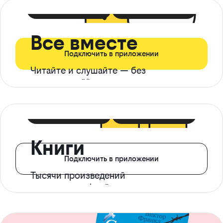
399 ₽ в мес
21 ₽ в день
Все вместе
Подключить в приложении
Читайте и слушайте — без
ограничений*
299 ₽ в мес
14 ₽ в день
Книги
Подключить в приложении
Тысячи произведений
с доступом офлайн