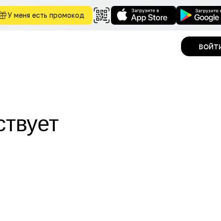
У меня есть промокод
войт
ствует