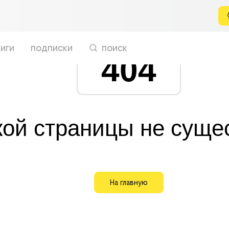
иги
подписки
поиск
404
кой страницы не суще
На главную