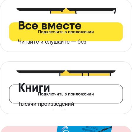
399 ₽ в мес
21 ₽ в день
Все вместе
Подключить в приложении
Читайте и слушайте — без
ограничений*
299 ₽ в мес
14 ₽ в день
Книги
Подключить в приложении
Тысячи произведений
с доступом офлайн