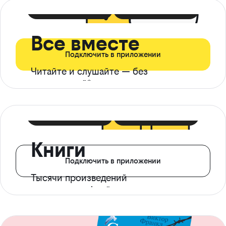
399 ₽ в мес
21 ₽ в день
Все вместе
Подключить в приложении
Читайте и слушайте — без
ограничений*
299 ₽ в мес
14 ₽ в день
Книги
Подключить в приложении
Тысячи произведений
с доступом офлайн