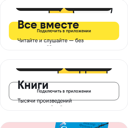
399 ₽ в мес
21 ₽ в день
Все вместе
Подключить в приложении
Читайте и слушайте — без
ограничений*
299 ₽ в мес
14 ₽ в день
Книги
Подключить в приложении
Тысячи произведений
с доступом офлайн