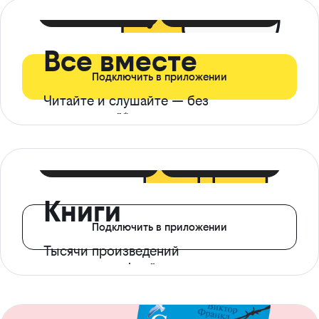
399 ₽ в мес
21 ₽ в день
Все вместе
Подключить в приложении
Читайте и слушайте — без
ограничений*
299 ₽ в мес
14 ₽ в день
Книги
Подключить в приложении
Тысячи произведений
с доступом офлайн