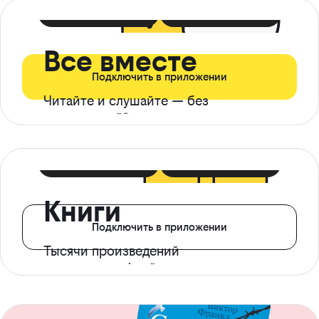
399 ₽ в мес
21 ₽ в день
Все вместе
Подключить в приложении
Читайте и слушайте — без
ограничений*
299 ₽ в мес
14 ₽ в день
Книги
Подключить в приложении
Тысячи произведений
с доступом офлайн