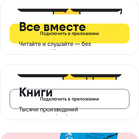
399 ₽ в мес
21 ₽ в день
Все вместе
Подключить в приложении
Читайте и слушайте — без
ограничений*
299 ₽ в мес
14 ₽ в день
Книги
Подключить в приложении
Тысячи произведений
с доступом офлайн