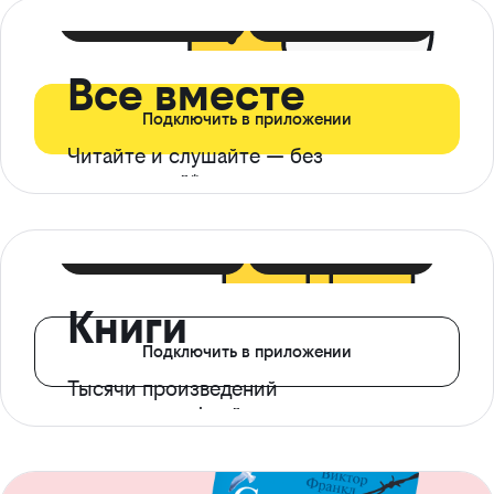
399 ₽ в мес
21 ₽ в день
Все вместе
Подключить в приложении
Читайте и слушайте — без
ограничений*
299 ₽ в мес
14 ₽ в день
Книги
Подключить в приложении
Тысячи произведений
с доступом офлайн