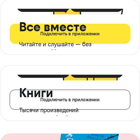
399 ₽ в мес
21 ₽ в день
Все вместе
Подключить в приложении
Читайте и слушайте — без
ограничений*
299 ₽ в мес
14 ₽ в день
Книги
Подключить в приложении
Тысячи произведений
с доступом офлайн