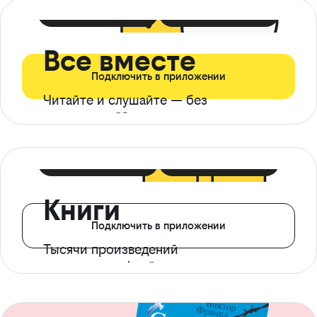
399 ₽ в мес
21 ₽ в день
Все вместе
Подключить в приложении
Читайте и слушайте — без
ограничений*
299 ₽ в мес
14 ₽ в день
Книги
Подключить в приложении
Тысячи произведений
с доступом офлайн