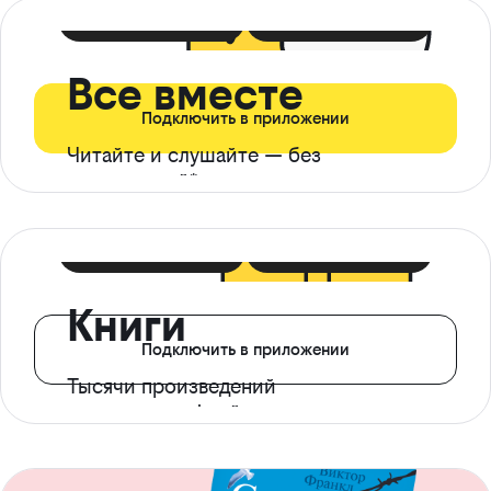
399 ₽ в мес
21 ₽ в день
Все вместе
Подключить в приложении
Читайте и слушайте — без
ограничений*
299 ₽ в мес
14 ₽ в день
Книги
Подключить в приложении
Тысячи произведений
с доступом офлайн