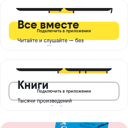
399 ₽ в мес
21 ₽ в день
Все вместе
Подключить в приложении
Читайте и слушайте — без
ограничений*
299 ₽ в мес
14 ₽ в день
Книги
Подключить в приложении
Тысячи произведений
с доступом офлайн