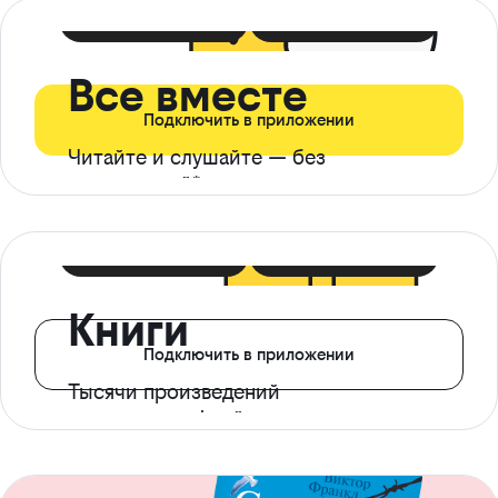
399 ₽ в мес
21 ₽ в день
Все вместе
Подключить в приложении
Читайте и слушайте — без
ограничений*
299 ₽ в мес
14 ₽ в день
Книги
Подключить в приложении
Тысячи произведений
с доступом офлайн